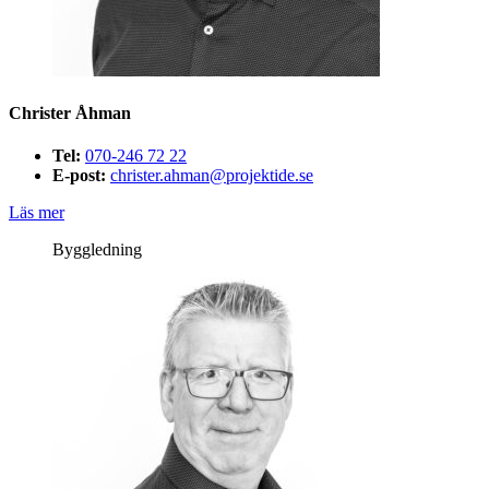
Christer Åhman
Tel:
070-246 72 22
E-post:
christer.ahman@projektide.se
Läs mer
Byggledning