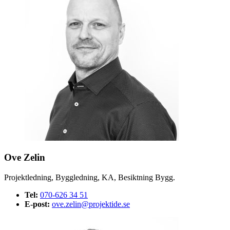
Ove Zelin
Projektledning, Byggledning, KA, Besiktning Bygg.
Tel:
070-626 34 51
E-post:
ove.zelin@projektide.se