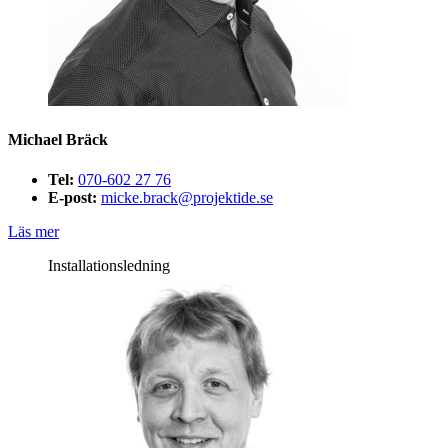
Michael Bräck
Tel:
070-602 27 76
E-post:
micke.brack@projektide.se
Läs mer
Installationsledning