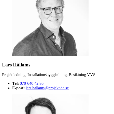
Lars Hållams
Projektledning, Installationsbyggledning, Besiktning VVS.
Tel:
070-640 42 86
E-post:
lars.hallams@projektide.se