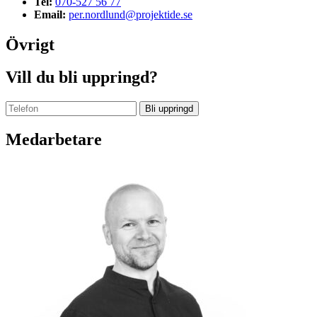
Tel:
070-527 56 77
Email:
per.nordlund@projektide.se
Övrigt
Vill du bli uppringd?
Bli uppringd
Medarbetare