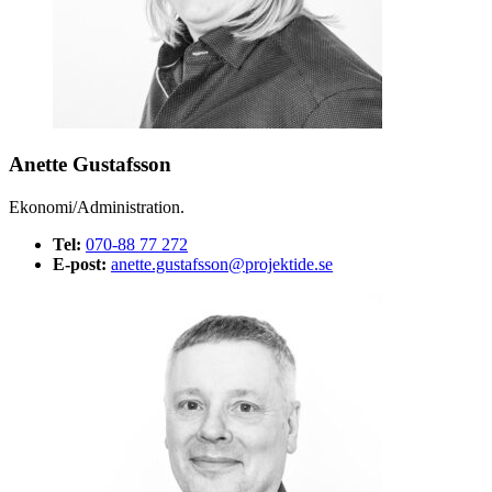
Anette Gustafsson
Ekonomi/Administration.
Tel:
070-88 77 272
E-post:
anette.gustafsson@projektide.se