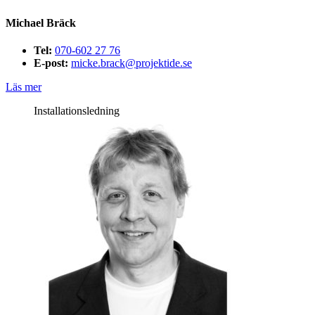
Michael Bräck
Tel:
070-602 27 76
E-post:
micke.brack@projektide.se
Läs mer
Installationsledning