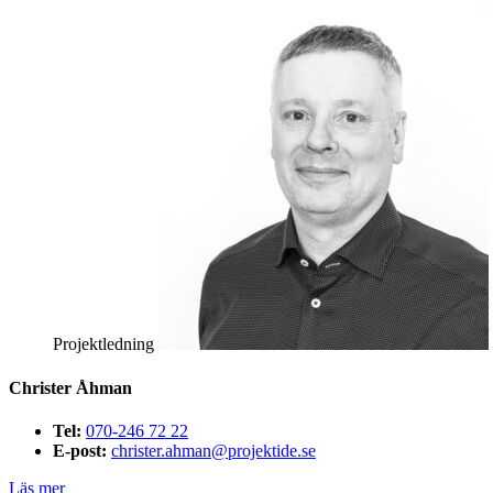
Projektledning
Christer Åhman
Tel:
070-246 72 22
E-post:
christer.ahman@projektide.se
Läs mer