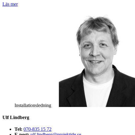
Läs mer
Installationsledning
Ulf Lindberg
Tel:
070-835 15 72
E-post:
ulf.lindberg@projektide.se