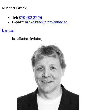
Michael Bräck
Tel:
070-602 27 76
E-post:
micke.brack@projektide.se
Läs mer
Installationsledning