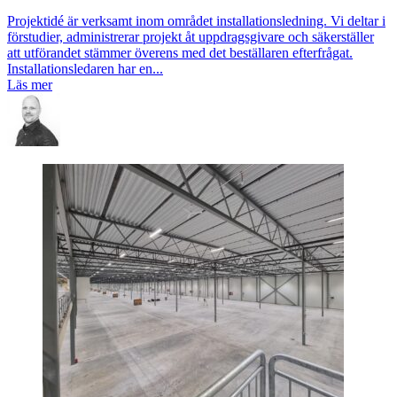
Projektidé är verksamt inom området installationsledning. Vi deltar i
förstudier, administrerar projekt åt uppdragsgivare och säkerställer
att utförandet stämmer överens med det beställaren efterfrågat.
Installationsledaren har en...
Läs mer