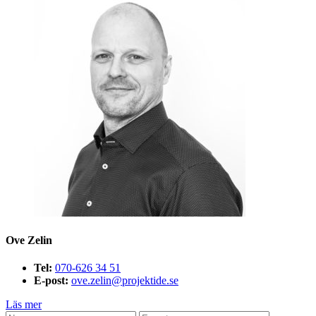
Ove Zelin
Tel:
070-626 34 51
E-post:
ove.zelin@projektide.se
Läs mer