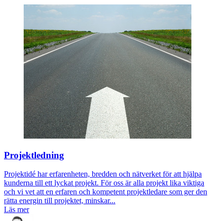
Projektledning
Projektidé har erfarenheten, bredden och nätverket för att hjälpa
kunderna till ett lyckat projekt. För oss är alla projekt lika viktiga
och vi vet att en erfaren och kompetent projektledare som ger den
rätta energin till projektet, minskar...
Läs mer