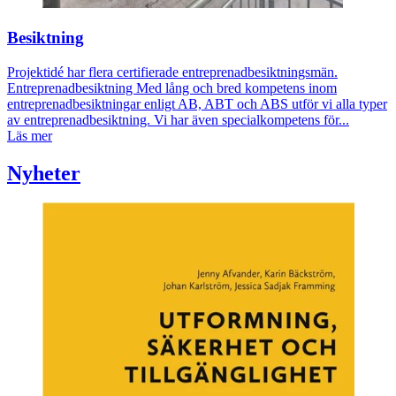
Besiktning
Projektidé har flera certifierade entreprenadbesiktningsmän.
Entreprenadbesiktning Med lång och bred kompetens inom
entreprenadbesiktningar enligt AB, ABT och ABS utför vi alla typer
av entreprenadbesiktning. Vi har även specialkompetens för...
Läs mer
Nyheter