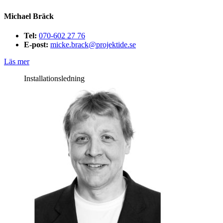
Michael Bräck
Tel:
070-602 27 76
E-post:
micke.brack@projektide.se
Läs mer
Installationsledning