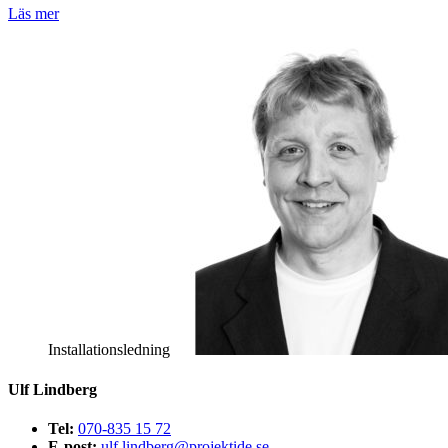
Läs mer
Installationsledning
Ulf Lindberg
Tel:
070-835 15 72
E-post:
ulf.lindberg@projektide.se