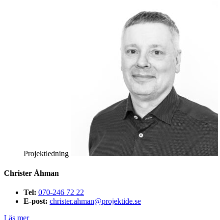
Projektledning
Christer Åhman
Tel:
070-246 72 22
E-post:
christer.ahman@projektide.se
Läs mer