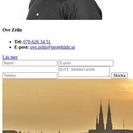
Ove Zelin
Tel:
070-626 34 51
E-post:
ove.zelin@projektide.se
Läs mer
Skicka