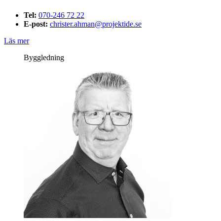
Tel:
070-246 72 22
E-post:
christer.ahman@projektide.se
Läs mer
Byggledning