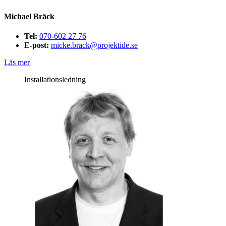
Michael Bräck
Tel:
070-602 27 76
E-post:
micke.brack@projektide.se
Läs mer
Installationsledning