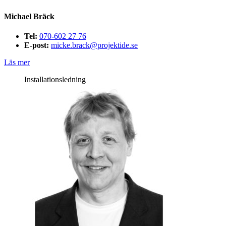
Michael Bräck
Tel:
070-602 27 76
E-post:
micke.brack@projektide.se
Läs mer
Installationsledning